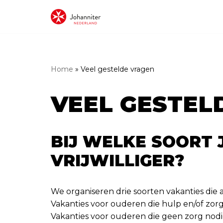
Meteen
naar
de
inhoud
Home
»
Veel gestelde vragen
VEEL GESTEL
BIJ WELKE SOORT 
VRIJWILLIGER?
We organiseren drie soorten vakanties die a
Vakanties voor ouderen die hulp en/of zorg
Vakanties voor ouderen die geen zorg nod